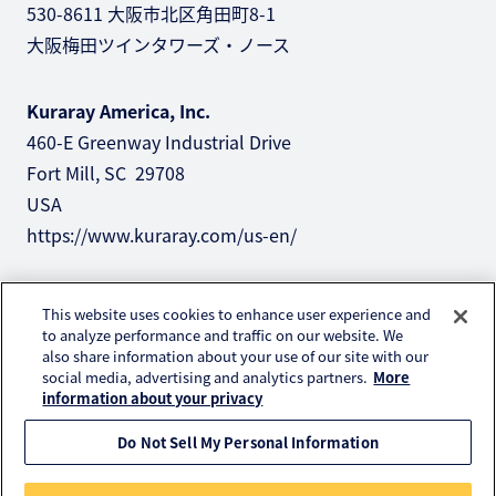
530-8611 大阪市北区角田町8-1
大阪梅田ツインタワーズ・ノース
Kuraray America, Inc.
460-E Greenway Industrial Drive
Fort Mill, SC 29708
USA
https://www.kuraray.com/us-en/
Kuraray Europe GmbH
This website uses cookies to enhance user experience and
Philipp-Reis-Straße 4
to analyze performance and traffic on our website. We
also share information about your use of our site with our
65795 Hattersheim am Main
social media, advertising and analytics partners.
More
Germany
information about your privacy
https://www.kuraray.eu
Do Not Sell My Personal Information